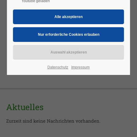
Youtube geladen
24h
/ 365days
We offer support for our customers
Mon - Fri 8:00am - 5:00pm
(GMT +1)
Get in touch
Datenschutz
Impressum
Cybersteel Inc.
376-293 City Road, Suite 600
San Francisco, CA 94102
Aktuelles
Have any questions?
+44 1234 567 890
Zurzeit sind keine Nachrichten vorhanden.
Drop us a line