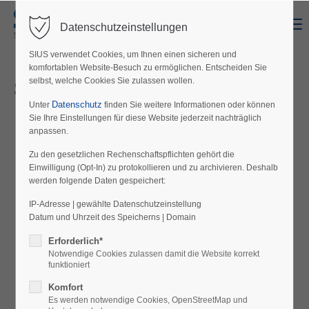
Menu
Datenschutzeinstellungen
Login
SIUS verwendet Cookies, um Ihnen einen sicheren und
Benutzername
komfortablen Website-Besuch zu ermöglichen. Entscheiden Sie
So finden Sie uns
selbst, welche Cookies Sie zulassen wollen.
Datenschutz
Unter
finden Sie weitere Informationen oder können
Sie Ihre Einstellungen für diese Website jederzeit nachträglich
Passwort
anpassen.
Das Laden von OpenStreetMap wurde nicht
Zu den gesetzlichen Rechenschaftspflichten gehört die
Einwilligung (Opt-In) zu protokollieren und zu archivieren. Deshalb
erlaubt. Bitte ändern Sie die
Datenschutz-
werden folgende Daten gespeichert:
Einstellungen
Anmelden
IP-Adresse | gewählte Datenschutzeinstellung
Datum und Uhrzeit des Speicherns | Domain
Register
|
Lost your password?
Erforderlich*
Notwendige Cookies zulassen damit die Website korrekt
Support
funktioniert
Lorem ipsum dolor sit amet:
Komfort
Es werden notwendige Cookies, OpenStreetMap und