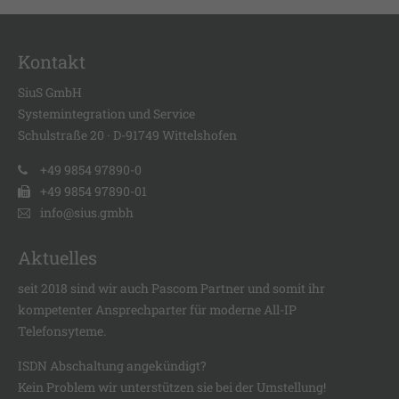
info@yourdomain.com
About us
Kontakt
Lorem ipsum dolor sit amet, consectetuer adipiscing
SiuS GmbH
elit.
Systemintegration und Service
Schulstraße 20 · D-91749 Wittelshofen
Aenean commodo ligula eget dolor. Aenean massa.
Cum sociis natoque penatibus et magnis dis
+49 9854 97890-0
parturient montes, nascetur ridiculus mus. Donec
+49 9854 97890-01
quam felis, ultricies nec.
info@sius.gmbh
Aktuelles
seit 2018 sind wir auch
Pascom Partner
und somit ihr
kompetenter Ansprechparter für moderne All-IP
Telefonsyteme.
ISDN Abschaltung angekündigt?
Kein Problem wir unterstützen sie bei der Umstellung!